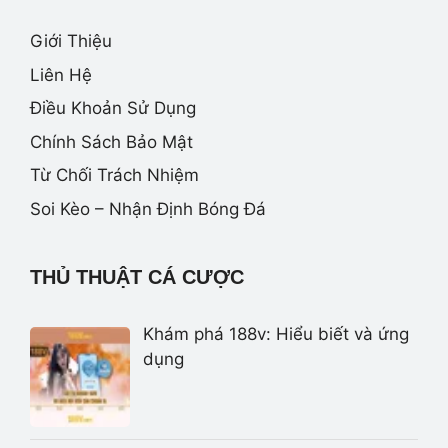
Giới Thiệu
Liên Hệ
Điều Khoản Sử Dụng
Chính Sách Bảo Mật
Từ Chối Trách Nhiệm
Soi Kèo – Nhận Định Bóng Đá
THỦ THUẬT CÁ CƯỢC
Khám phá 188v: Hiểu biết và ứng
dụng