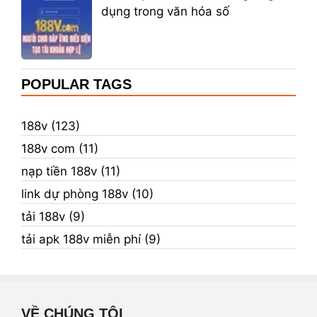
dụng trong văn hóa số
POPULAR TAGS
188v (123)
188v com (11)
nạp tiền 188v (11)
link dự phòng 188v (10)
tải 188v (9)
tải apk 188v miễn phí (9)
VỀ CHÚNG TÔI