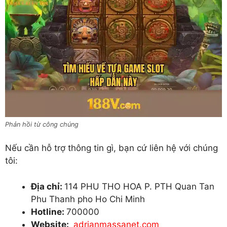
Phản hồi từ công chúng
Nếu cần hỗ trợ thông tin gì, bạn cứ liên hệ với chúng
tôi:
Địa chỉ:
114 PHU THO HOA P. PTH Quan Tan
Phu Thanh pho Ho Chi Minh
Hotline:
700000
Website:
adrianmassanet.com