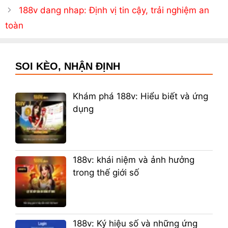
188v dang nhap: Định vị tin cậy, trải nghiệm an
toàn
SOI KÈO, NHẬN ĐỊNH
Khám phá 188v: Hiểu biết và ứng
dụng
188v: khái niệm và ảnh hưởng
trong thế giới số
188v: Ký hiệu số và những ứng