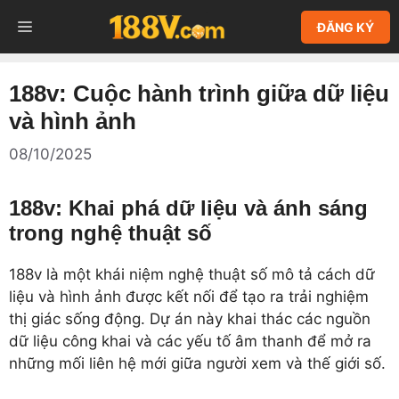
Chuyển
MENU
ĐĂNG KÝ
đến
nội
dung
188v: Cuộc hành trình giữa dữ liệu
và hình ảnh
08/10/2025
188v: Khai phá dữ liệu và ánh sáng
trong nghệ thuật số
188v là một khái niệm nghệ thuật số mô tả cách dữ
liệu và hình ảnh được kết nối để tạo ra trải nghiệm
thị giác sống động. Dự án này khai thác các nguồn
dữ liệu công khai và các yếu tố âm thanh để mở ra
những mối liên hệ mới giữa người xem và thế giới số.