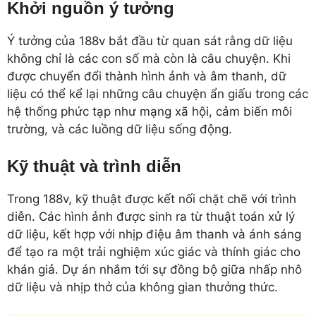
Khởi nguồn ý tưởng
Ý tưởng của 188v bắt đầu từ quan sát rằng dữ liệu
không chỉ là các con số mà còn là câu chuyện. Khi
được chuyển đổi thành hình ảnh và âm thanh, dữ
liệu có thể kể lại những câu chuyện ẩn giấu trong các
hệ thống phức tạp như mạng xã hội, cảm biến môi
trường, và các luồng dữ liệu sống động.
Kỹ thuật và trình diễn
Trong 188v, kỹ thuật được kết nối chặt chẽ với trình
diễn. Các hình ảnh được sinh ra từ thuật toán xử lý
dữ liệu, kết hợp với nhịp điệu âm thanh và ánh sáng
để tạo ra một trải nghiệm xúc giác và thính giác cho
khán giả. Dự án nhắm tới sự đồng bộ giữa nhấp nhô
dữ liệu và nhịp thở của không gian thưởng thức.