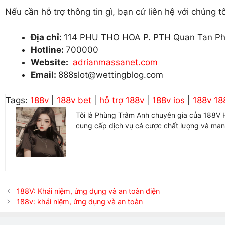
Nếu cần hỗ trợ thông tin gì, bạn cứ liên hệ với chúng t
Địa chỉ:
114 PHU THO HOA P. PTH Quan Tan Ph
Hotline:
700000
Website:
adrianmassanet.com
Email:
888slot@wettingblog.com
Tags:
188v
|
188v bet
|
hỗ trợ 188v
|
188v ios
|
188v 18
Tôi là Phùng Trâm Anh chuyên gia của 188V H
cung cấp dịch vụ cá cược chất lượng và mang
188V: Khái niệm, ứng dụng và an toàn điện
188v: khái niệm, ứng dụng và an toàn