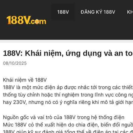
Chuyển
đến
188V
ĐĂNG KÝ 188V
KH
nội
dung
188V: Khái niệm, ứng dụng và an t
08/10/2025
Khái niệm về 188V
188V là một mức điện áp được nhắc tới trong các thiết
thống tùy chỉnh hoặc thí nghiệm trong lĩnh vực công 
hay 230V, nhưng nó có ý nghĩa riêng khi mô tả giới hạ
Nguồn gốc và vai trò của 188V trong hệ thống điện
Mức 188V có thể xuất hiện do chia điện, biến đổi nguồ
188V giúp kỹ sư đánh giá tổng thể về điện áp tại các 