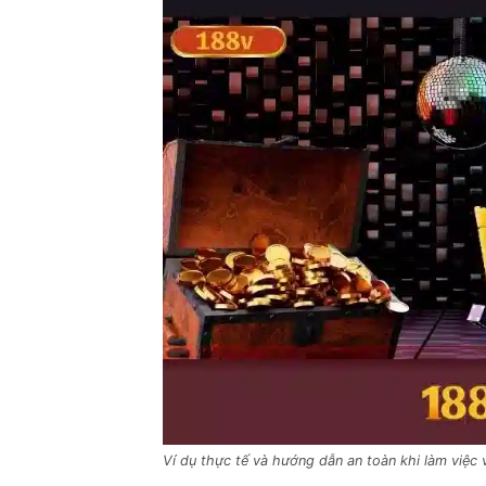
Ví dụ thực tế và hướng dẫn an toàn khi làm việc 