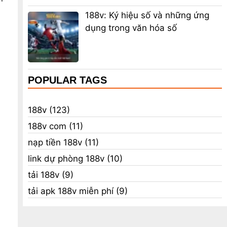
188v: Ký hiệu số và những ứng
dụng trong văn hóa số
POPULAR TAGS
188v (123)
188v com (11)
nạp tiền 188v (11)
link dự phòng 188v (10)
tải 188v (9)
tải apk 188v miễn phí (9)