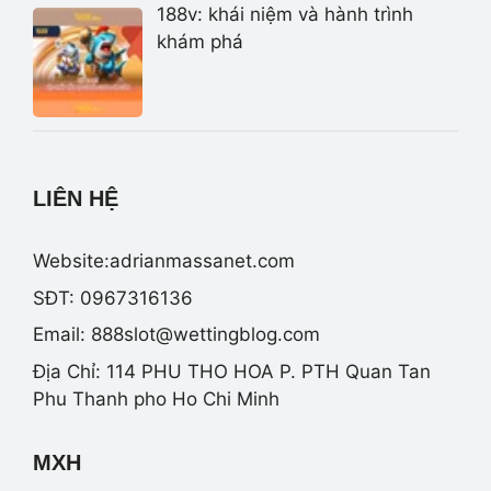
188v: khái niệm và hành trình
khám phá
LIÊN HỆ
Website:adrianmassanet.com
SĐT: 0967316136
Email:
888slot@wettingblog.com
Địa Chỉ: 114 PHU THO HOA P. PTH Quan Tan
Phu Thanh pho Ho Chi Minh
MXH