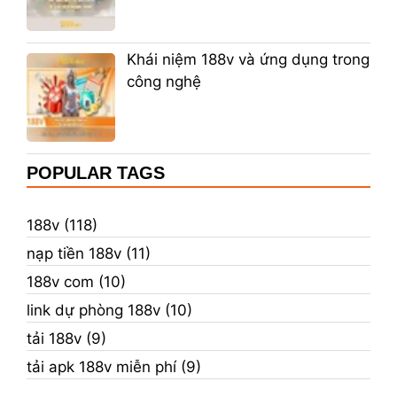
Khái niệm 188v và ứng dụng trong
công nghệ
POPULAR TAGS
188v (118)
nạp tiền 188v (11)
188v com (10)
link dự phòng 188v (10)
tải 188v (9)
tải apk 188v miễn phí (9)