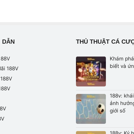
 DẪN
THỦ THUẬT CÁ CƯ
188V
Khám phá 
biết và ứ
ãi 188V
 188V
 188V
188v: khá
ảnh hưởng
88V
giới số
8V
188v: Ký h