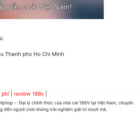
ôi:
u Thanh pho Ho Chi Minh
 phí
|
review 188v
|
iphop – Đại lý chính thức của nhà cái 188V tại Việt Nam, chuyên
 đến người chơi những trải nghiệm giải trí mượt mà.