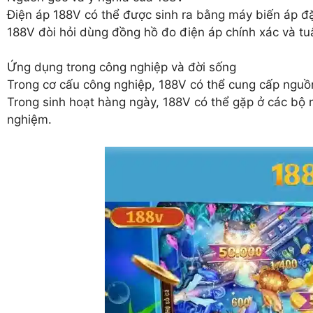
Điện áp 188V có thể được sinh ra bằng máy biến áp đặc
188V đòi hỏi dùng đồng hồ đo điện áp chính xác và tu
Ứng dụng trong công nghiệp và đời sống
Trong cơ cấu công nghiệp, 188V có thể cung cấp nguồ
Trong sinh hoạt hàng ngày, 188V có thể gặp ở các bộ 
nghiệm.