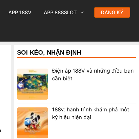
APP 188V
APP 888SLOT
ĐĂNG KÝ
SOI KÈO, NHẬN ĐỊNH
Điện áp 188V và những điều bạn
cần biết
188v: hành trình khám phá một
ký hiệu hiện đại
à