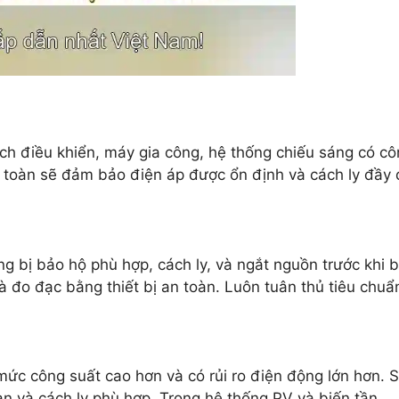
h điều khiển, máy gia công, hệ thống chiếu sáng có cô
 an toàn sẽ đảm bảo điện áp được ổn định và cách ly đầy
g bị bảo hộ phù hợp, cách ly, và ngắt nguồn trước khi 
à đo đạc bằng thiết bị an toàn. Luôn tuân thủ tiêu chuẩ
ức công suất cao hơn và có rủi ro điện động lớn hơn. 
àn và cách ly phù hợp. Trong hệ thống PV và biến tần,