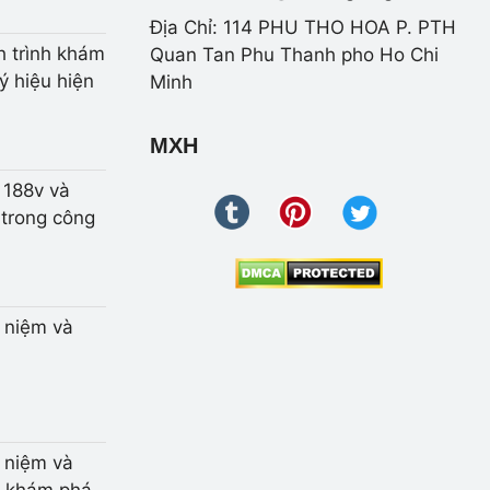
Địa Chỉ: 114 PHU THO HOA P. PTH
h trình khám
Quan Tan Phu Thanh pho Ho Chi
ý hiệu hiện
Minh
MXH
 188v và
trong công
i niệm và
i niệm và