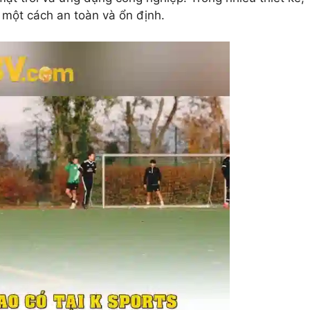
V một cách an toàn và ổn định.