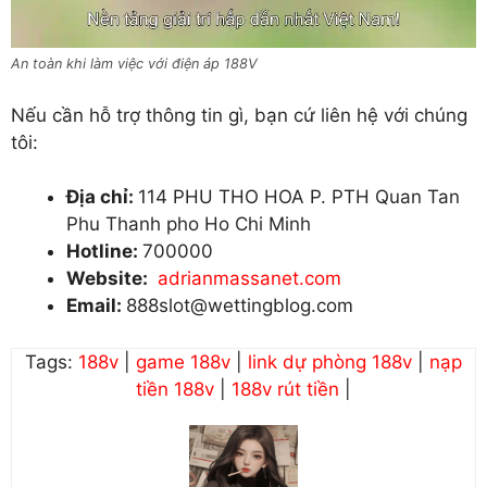
An toàn khi làm việc với điện áp 188V
Nếu cần hỗ trợ thông tin gì, bạn cứ liên hệ với chúng
tôi:
Địa chỉ:
114 PHU THO HOA P. PTH Quan Tan
Phu Thanh pho Ho Chi Minh
Hotline:
700000
Website:
adrianmassanet.com
Email:
888slot@wettingblog.com
Tags:
188v
|
game 188v
|
link dự phòng 188v
|
nạp
tiền 188v
|
188v rút tiền
|