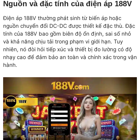
Nguồn và đặc tính của điện áp 188V
Điện áp 188V thường phát sinh từ biến áp hoặc
nguồn chuyển đổi DC-DC được thiết kế đặc thù. Đặc
tính của 188V bao gồm biên độ ổn định, sai số nhỏ
và khả năng chịu tải trong phạm vi giới hạn. Tuy
nhiên, nó đòi hỏi tiếp xúc và thiết bị đo lường có độ
nhạy cao để đảm bảo an toàn và chính xác trong vận
hành.