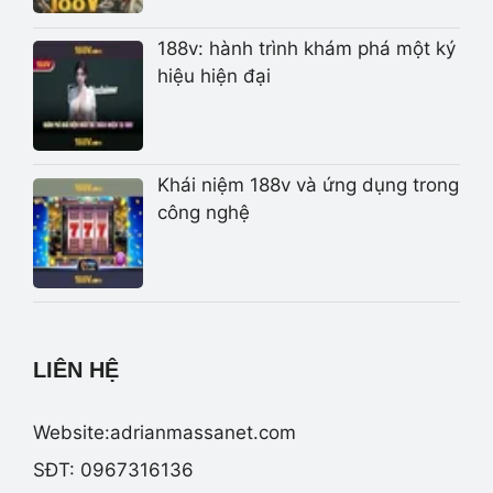
188v: hành trình khám phá một ký
hiệu hiện đại
Khái niệm 188v và ứng dụng trong
công nghệ
LIÊN HỆ
Website:adrianmassanet.com
SĐT: 0967316136