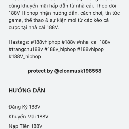
cùng khuyến mãi hấp dẫn từ nhà cái. Theo dõi
188V Hiphop nhận hướng dẫn, cách chơi, tin tức
game, thể thao & sự kiện mới từ các kèo cá
cược tại nhà cái 188V.
Hastags: #188vhiphop #188v #nha_cai_188v
#trangchu188v #188v_hiphop #188vhipop
#188V_hiphop
protect by @elonmusk198558
HƯỚNG DẪN
Đăng Ký 188V
Khuyến Mãi 188V
Nạp Tiền 188V