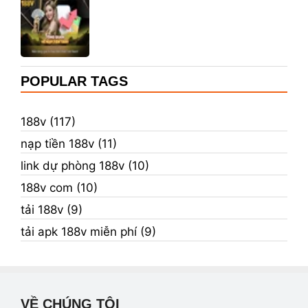
POPULAR TAGS
188v (117)
nạp tiền 188v (11)
link dự phòng 188v (10)
188v com (10)
tải 188v (9)
tải apk 188v miễn phí (9)
VỀ CHÚNG TÔI