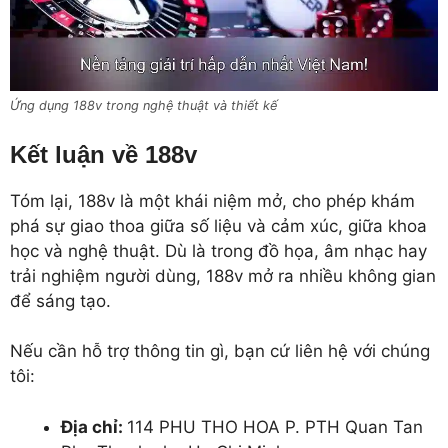
Ứng dụng 188v trong nghệ thuật và thiết kế
Kết luận về 188v
Tóm lại, 188v là một khái niệm mở, cho phép khám
phá sự giao thoa giữa số liệu và cảm xúc, giữa khoa
học và nghệ thuật. Dù là trong đồ họa, âm nhạc hay
trải nghiệm người dùng, 188v mở ra nhiều không gian
để sáng tạo.
Nếu cần hỗ trợ thông tin gì, bạn cứ liên hệ với chúng
tôi:
Địa chỉ:
114 PHU THO HOA P. PTH Quan Tan