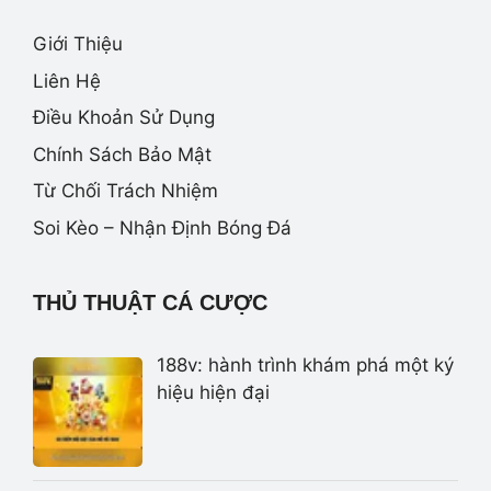
Giới Thiệu
Liên Hệ
Điều Khoản Sử Dụng
Chính Sách Bảo Mật
Từ Chối Trách Nhiệm
Soi Kèo – Nhận Định Bóng Đá
THỦ THUẬT CÁ CƯỢC
188v: hành trình khám phá một ký
hiệu hiện đại