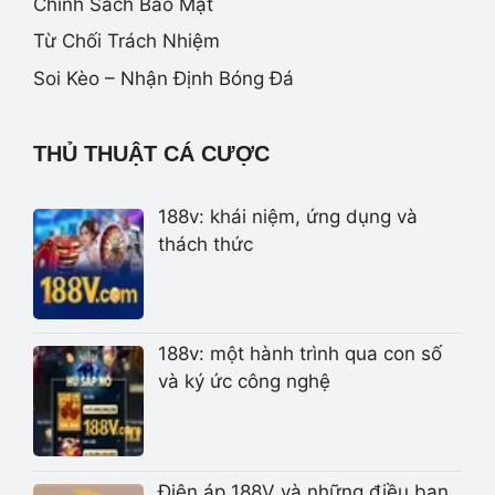
Chính Sách Bảo Mật
Từ Chối Trách Nhiệm
Soi Kèo – Nhận Định Bóng Đá
THỦ THUẬT CÁ CƯỢC
188v: khái niệm, ứng dụng và
thách thức
188v: một hành trình qua con số
và ký ức công nghệ
Điện áp 188V và những điều bạn