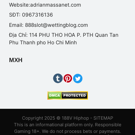
Website:adrianmassanet.com
SĐT: 0967316136
Email:
888slot@wettingblog.com
Địa Chỉ: 114 PHU THO HOA P. PTH Quan Tan
Phu Thanh pho Ho Chi Minh
MXH
Copyright 2025 © 188V Hiphop -
SITEMAP
This is an informational platform only. Responsible
Gaming 18+. We do not process bets or payments.