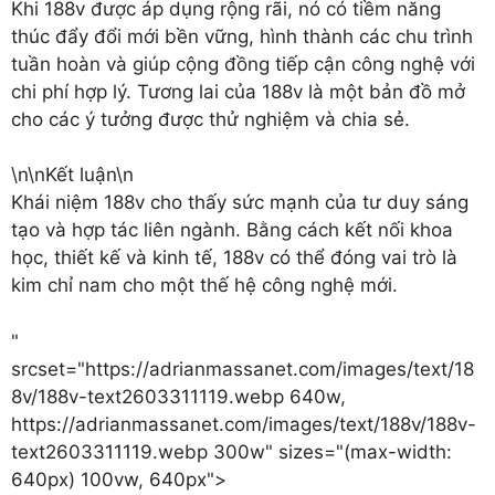
Khi 188v được áp dụng rộng rãi, nó có tiềm năng
thúc đẩy đổi mới bền vững, hình thành các chu trình
tuần hoàn và giúp cộng đồng tiếp cận công nghệ với
chi phí hợp lý. Tương lai của 188v là một bản đồ mở
cho các ý tưởng được thử nghiệm và chia sẻ.
\n\n
Kết luận
\n
Khái niệm 188v cho thấy sức mạnh của tư duy sáng
tạo và hợp tác liên ngành. Bằng cách kết nối khoa
học, thiết kế và kinh tế, 188v có thể đóng vai trò là
kim chỉ nam cho một thế hệ công nghệ mới.
"
srcset="https://adrianmassanet.com/images/text/18
8v/188v-text2603311119.webp 640w,
https://adrianmassanet.com/images/text/188v/188v-
text2603311119.webp 300w" sizes="(max-width:
640px) 100vw, 640px">