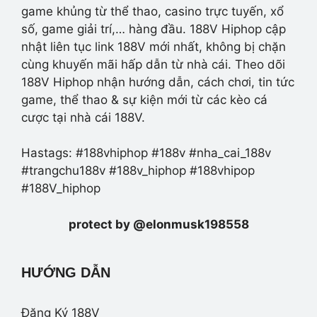
game khủng từ thể thao, casino trực tuyến, xổ
số, game giải trí,… hàng đầu. 188V Hiphop cập
nhật liên tục link 188V mới nhất, không bị chặn
cùng khuyến mãi hấp dẫn từ nhà cái. Theo dõi
188V Hiphop nhận hướng dẫn, cách chơi, tin tức
game, thể thao & sự kiện mới từ các kèo cá
cược tại nhà cái 188V.
Hastags: #188vhiphop #188v #nha_cai_188v
#trangchu188v #188v_hiphop #188vhipop
#188V_hiphop
protect by @elonmusk198558
HƯỚNG DẪN
Đăng Ký 188V