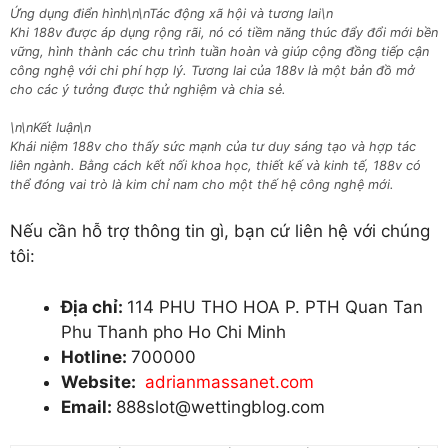
Ứng dụng điển hình\n\n
Tác động xã hội và tương lai
\n
Khi 188v được áp dụng rộng rãi, nó có tiềm năng thúc đẩy đổi mới bền
vững, hình thành các chu trình tuần hoàn và giúp cộng đồng tiếp cận
công nghệ với chi phí hợp lý. Tương lai của 188v là một bản đồ mở
cho các ý tưởng được thử nghiệm và chia sẻ.
\n\n
Kết luận
\n
Khái niệm 188v cho thấy sức mạnh của tư duy sáng tạo và hợp tác
liên ngành. Bằng cách kết nối khoa học, thiết kế và kinh tế, 188v có
thể đóng vai trò là kim chỉ nam cho một thế hệ công nghệ mới.
Nếu cần hỗ trợ thông tin gì, bạn cứ liên hệ với chúng
tôi:
Địa chỉ:
114 PHU THO HOA P. PTH Quan Tan
Phu Thanh pho Ho Chi Minh
Hotline:
700000
Website:
adrianmassanet.com
Email:
888slot@wettingblog.com