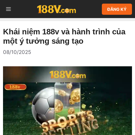
Chuyển
MENU
ĐĂNG KÝ
đến
nội
dung
Khái niệm 188v và hành trình của
một ý tưởng sáng tạo
08/10/2025