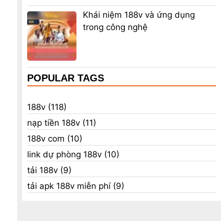
Khái niệm 188v và ứng dụng
trong công nghệ
POPULAR TAGS
188v (118)
nạp tiền 188v (11)
188v com (10)
link dự phòng 188v (10)
tải 188v (9)
tải apk 188v miễn phí (9)