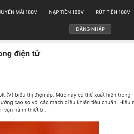
UYẾN MÃI 188V
NẠP TIỀN 188V
RÚT TIỀN 188V
ĐĂNG NHẬP
ong điện tử
t (V) biểu thị điện áp. Mức này có thể xuất hiện trong
ưỡng cao so với các mạch điều khiển tiêu chuẩn. Hiểu 
 vận hành thiết bị.