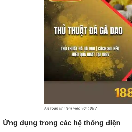
An toàn khi làm việc với 188V
Ứng dụng trong các hệ thống điện