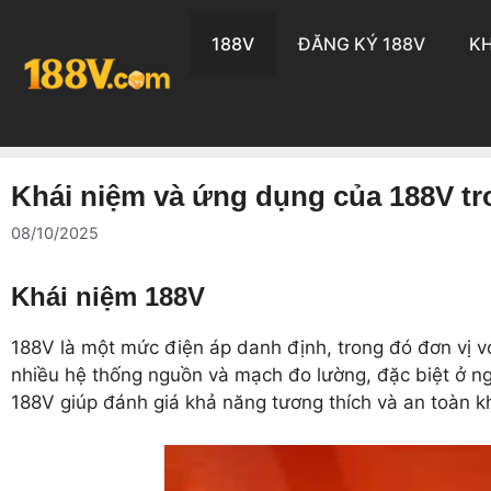
Chuyển
đến
188V
ĐĂNG KÝ 188V
KH
nội
dung
Khái niệm và ứng dụng của 188V tr
08/10/2025
Khái niệm 188V
188V là một mức điện áp danh định, trong đó đơn vị vol
nhiều hệ thống nguồn và mạch đo lường, đặc biệt ở ng
188V giúp đánh giá khả năng tương thích và an toàn khi