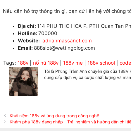
Nếu cần hỗ trợ thông tin gì, bạn cứ liên hệ với chúng t
Địa chỉ:
114 PHU THO HOA P. PTH Quan Tan Ph
Hotline:
700000
Website:
adrianmassanet.com
Email:
888slot@wettingblog.com
Tags:
188v
|
nổ hũ 188v
|
188v me
|
188v school
|
code
Tôi là Phùng Trâm Anh chuyên gia của 188V H
cung cấp dịch vụ cá cược chất lượng và mang
Khái niệm 188v và ứng dụng trong công nghệ
Khám phá 188v đang nhập - Trải nghiệm và hướng dẫn chi tiế