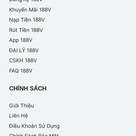
Khuyến Mãi 188V
Nạp Tiền 188V
Rút Tiền 188V
App 188V
ĐẠI LÝ 188V
CSKH 188V
FAQ 188V
CHÍNH SÁCH
Giới Thiệu
Liên Hệ
Điều Khoản Sử Dụng