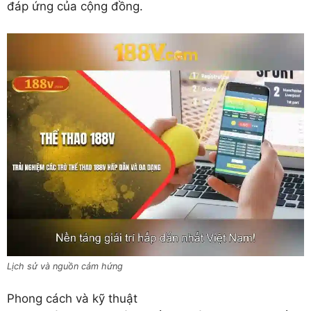
đáp ứng của cộng đồng.
Lịch sử và nguồn cảm hứng
Phong cách và kỹ thuật