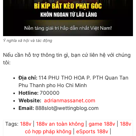
Ý nghĩa xã hội và tác động
Nếu cần hỗ trợ thông tin gì, bạn cứ liên hệ với chúng
tôi:
Địa chỉ:
114 PHU THO HOA P. PTH Quan Tan
Phu Thanh pho Ho Chi Minh
Hotline:
700000
Website:
adrianmassanet.com
Email:
888slot@wettingblog.com
Tags:
188v
|
188v an toàn không
|
game 188v
|
188v
có hợp pháp không
|
eSports 188v
|